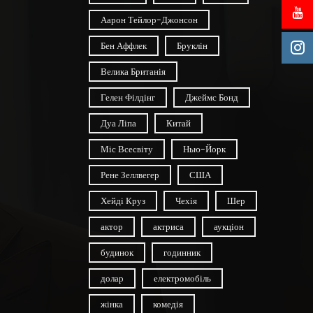
Аарон Тейлор-Джонсон
Бен Аффлек
Бруклін
Велика Британія
Гелен Філдінг
Джеймс Бонд
Дуа Ліпа
Китай
Міс Всесвіту
Нью-Йорк
Рене Зеллвегер
США
Хейді Круз
Чехія
Шер
актор
актриса
аукціон
будинок
годинник
долар
електромобіль
жінка
комедія