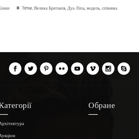
інки
Time
,
Велика Британія
,
Дуа Ліпа
,
модель
,
співачка
Категорії
Обране
Архітектура
Аукціон