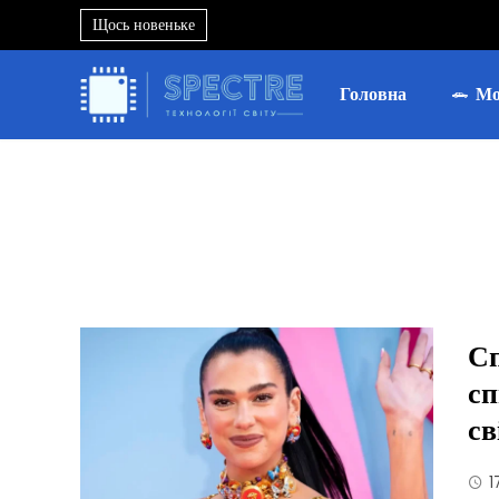
Щось новеньке
Головна
Мо
Сп
сп
св
1