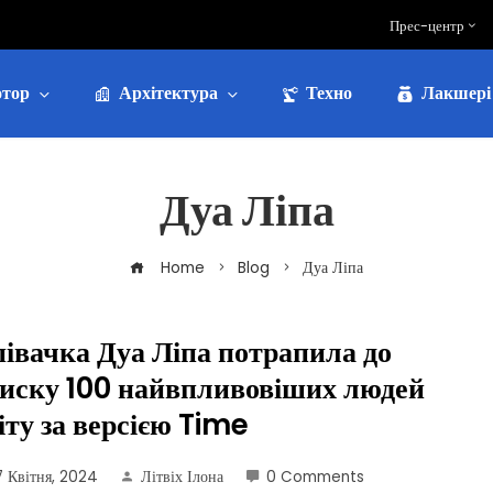
Прес-центр
тор
Архітектура
Техно
Лакшері
Дуа Ліпа
Home
Blog
Дуа Ліпа
івачка Дуа Ліпа потрапила до
иску 100 найвпливовіших людей
іту за версією Time
7 Квітня, 2024
Літвіх Ілона
0 Comments