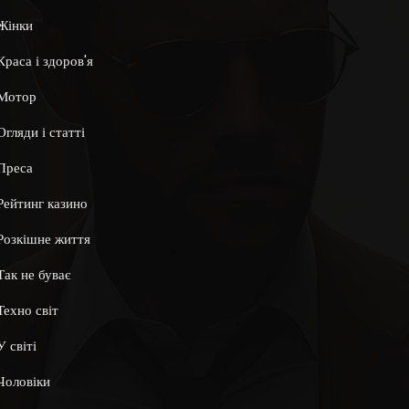
Жінки
Краса і здоров'я
Мотор
Огляди і статті
Преса
Рейтинг казино
Розкішне життя
Так не буває
Техно світ
У світі
Чоловіки