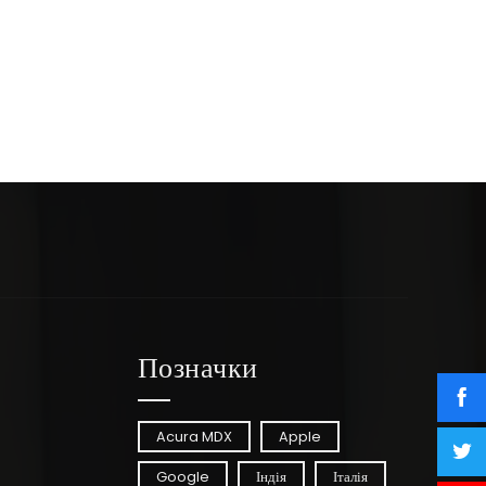
Позначки
Acura MDX
Apple
Google
Індія
Італія