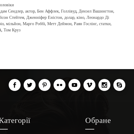
оловіки
дам Сендлер
,
актор
,
Бен Аффлек
,
Голлівуд
,
Дензел Вашингтон
,
йсон Стейтем
,
Дженніфер Еністон
,
долар
,
кіно
,
Леонардо Ді
іо
,
мільйон
,
Марго Роббі
,
Метт Деймон
,
Раян Гослінг
,
статки
,
А
,
Том Круз
Категорії
Обране