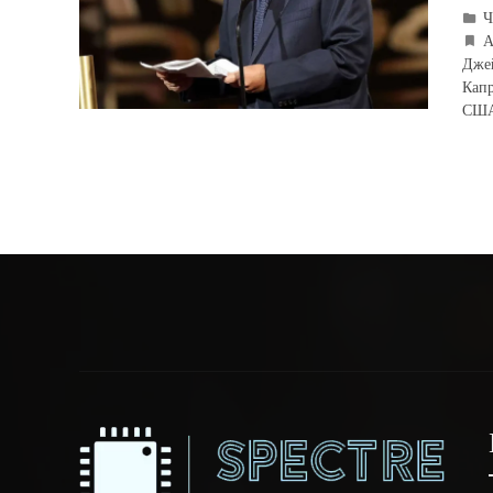
Ч
А
Дже
Капр
СШ