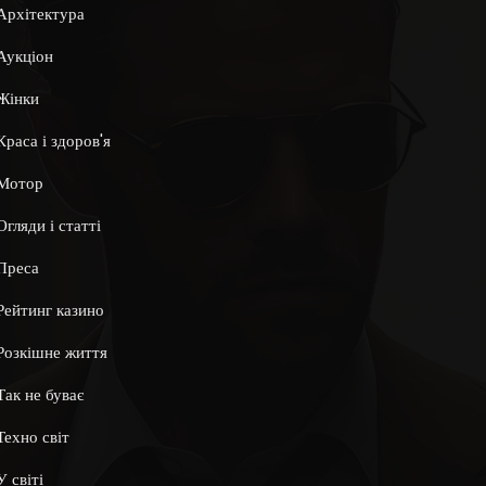
Архітектура
Аукціон
Жінки
Краса і здоров'я
Мотор
Огляди і статті
Преса
Рейтинг казино
Розкішне життя
Так не буває
Техно світ
У світі