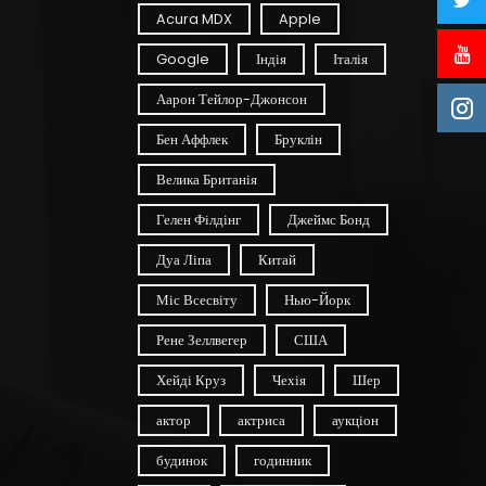
Acura MDX
Apple
Google
Індія
Італія
Аарон Тейлор-Джонсон
Бен Аффлек
Бруклін
Велика Британія
Гелен Філдінг
Джеймс Бонд
Дуа Ліпа
Китай
Міс Всесвіту
Нью-Йорк
Рене Зеллвегер
США
Хейді Круз
Чехія
Шер
актор
актриса
аукціон
будинок
годинник