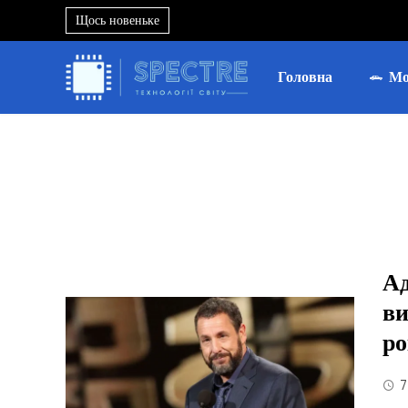
Щось новеньке
Головна
Мо
Ад
в
ро
7