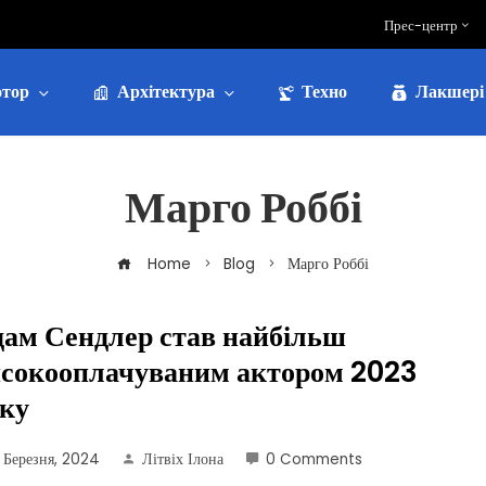
Прес-центр
тор
Архітектура
Техно
Лакшері
Марго Роббі
Home
Blog
Марго Роббі
ам Сендлер став найбільш
исокооплачуваним актором 2023
ку
 Березня, 2024
Літвіх Ілона
0 Comments