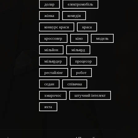
долар
електромобіль
жінка
комедія
конкурс краси
краса
кроссовер
кіно
модель
мільйон
мільярд
мільярдер
процесор
рестайлінг
робот
седан
співачка
хмарочос
штучний інтелект
яхта