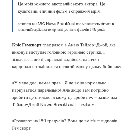
il
Це мрія кожного австралійського актора. Це
культовий, епічний фільм і справжня мрія.
розповів він ABC News Breakfast про можливість зіграти в
класичній серії, яка тепер налічує п’ять фільмів і 45 років.
Кріс Гемсворт
грає разом з Анею Тейлор-Джой, яка
виконує виступає головною героїнею стрічки, і
зізнається, що її справжні водійські навички
кардинально змінилися після зйомок у цьому бойовику.
«У мене досі немає прав… Я не вмію нормально
паркуватися паралельно! Але якщо вам потрібно
зробити це стильно, я можу це зробити», – зазначила
Тейлор-Джой News Breakfast зі сміхом.
«Розворот на 180 градусів? Вона це вміє!» – відповів
Гемсворт.