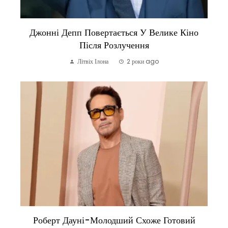
Джонні Депп Повертається У Велике Кіно
Після Розлучення
Літвіх Ілона
2 роки ago
Роберт Дауні-Молодший Схоже Готовий