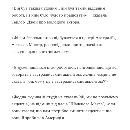
«Він був таким чудовим… він був таким відданим
роботі, і з ним було чудово працювати», – сказала
Тейлор-Джой про молодого актора.
«Фільм безпомилково відбувається в центрі Австралії»,
– сказав Міллер, розповідаючи про те, наскільки
значуще для нього знімати тут.
«Я дуже пишаюся цією роботою… найголовніше, що всі
говорять з австралійським акцентом. Жодна людина не
сказала: ‘ой, чому це з австралійським акцентом?’»
«Жодна людина зі студії не сказала ‘ой, ми не розуміємо
акцентів’, на відміну від часів “Шаленого Макса”, коли
вони казали, що нам потрібно змінити акценти – що
вони й зробили в Америці.»