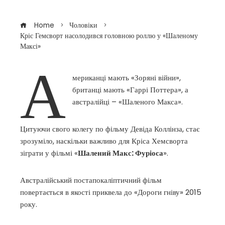
Home
Чоловіки
Кріс Гемсворт насолодився головною роллю у «Шаленому
Максі»
А
мериканці мають «Зоряні війни»,
британці мають «Гаррі Поттера», а
ebook
австралійці – «Шаленого Макса».
ter
Цитуючи свого колегу по фільму Девіда Коллінза, стає
зрозуміло, наскільки важливо для Кріса Хемсворта
edIn
зіграти у фільмі «
Шалений Макс: Фуріоса
».
erest
Австралійський постапокаліптичний фільм
повертається в якості приквела до «Дороги гніву» 2015
року.
mbleupon