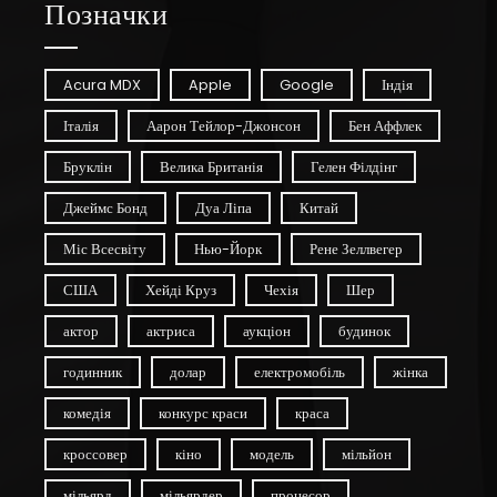
Позначки
Acura MDX
Apple
Google
Індія
Італія
Аарон Тейлор-Джонсон
Бен Аффлек
Бруклін
Велика Британія
Гелен Філдінг
Джеймс Бонд
Дуа Ліпа
Китай
Міс Всесвіту
Нью-Йорк
Рене Зеллвегер
США
Хейді Круз
Чехія
Шер
актор
актриса
аукціон
будинок
годинник
долар
електромобіль
жінка
комедія
конкурс краси
краса
кроссовер
кіно
модель
мільйон
мільярд
мільярдер
процесор