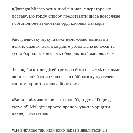
«Джордж Міллер хотів, щоб він мав імператорську
поставу, цю горду спробу представити щось всеосяжне
і богоподібне величезній орді кочових байкерів.»
Австралійську зірку майже неможливо впізнати в
деяких сценах, оскільки довге розпатлане волосся та
густа борода закривають обличчя, знайоме глядачам.
Звісно, його троє дітей тримали його на землі, оскільки
вони все ще бачили чоловіка в обійнятому пустелею
костюмі просто як звичайного тата.
«Вони побачили мене і сказали: “О, гидота! Гидота,
татусю!” Мої діти просто продовжували морщити
носи», – сказав він.
«Це виглядає так, ніби воно зараз відвалиться! Не