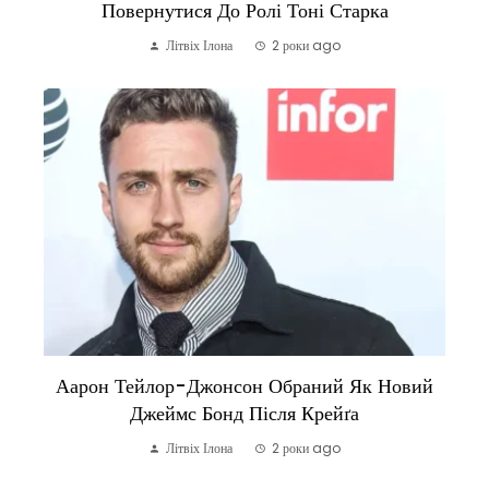
Повернутися До Ролі Тоні Старка
Літвіх Ілона
2 роки ago
Аарон Тейлор-Джонсон Обраний Як Новий
Джеймс Бонд Після Крейґа
Літвіх Ілона
2 роки ago