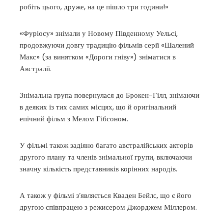
робіть цього, друже, на це пішло три години!»
«Фуріосу» знімали у Новому Південному Уельсі,
продовжуючи довгу традицію фільмів серії «Шалений
Макс» (за винятком «Дороги гніву») зніматися в
Австралії.
Знімальна група повернулася до Брокен-Гілл, знімаючи
в деяких із тих самих місцях, що й оригінальний
епічний фільм з Мелом Гібсоном.
У фільмі також задіяно багато австралійських акторів
другого плану та членів знімальної групи, включаючи
значну кількість представників корінних народів.
А також у фільмі з’являється Кваден Бейлс, що є його
другою співпрацею з режисером Джорджем Міллером.