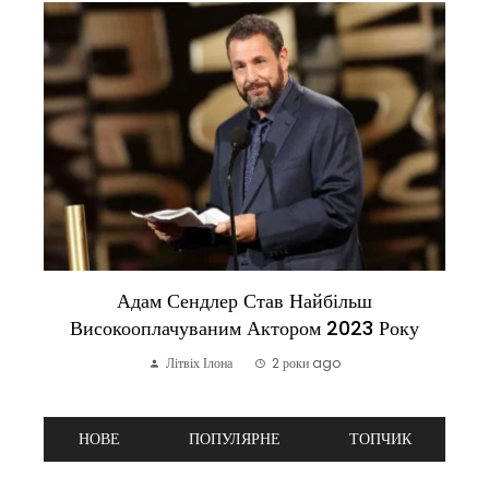
Адам Сендлер Став Найбільш
Високооплачуваним Актором 2023 Року
Літвіх Ілона
2 роки ago
НОВЕ
ПОПУЛЯРНЕ
ТОПЧИК