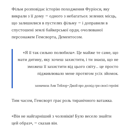
Фільм розповідає історію походження Фуріоси, яку
викрали з її дому – одного з небагатьох зелених місць,
що залишилися в пустелях фільму – і доправили в
спустошені землі байкерської орди, очолюваної
персонажем Гемсворта, Дементосом.
«Я її так сильно полюбила». Це майже те саме, що
мати дитину, яку хочеш захистити, і ти знаєш, що не
зможеш її захистити від цього світу… це просто
підживлювало мене протягом усіх зйомок.
зазначила Аня Тейлор-Джой про досвід гри своєї героїні
Тим часом, Гемсворт грає роль тиранічного ватажка.
«Він не найгарніший з чоловіків! Було весело знайти
цей образ», – сказав він.