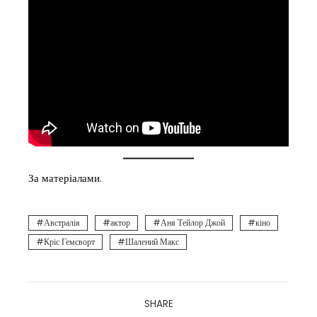
За матеріалами
.
Австралія
актор
Аня Тейлор Джой
кіно
Кріс Гемсворт
Шалений Макс
SHARE