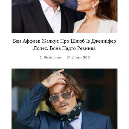
Бен Аффлек Жалкує Про Шлюб Із Дженніфер
Лопес. Вона Надто Ревнива
Літвіх Ілона
2 роки ago