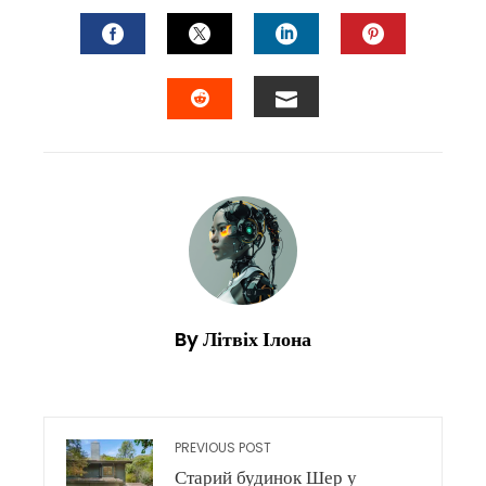
FACEBOOK
TWITTER
LINKEDIN
PINTEREST
EMAIL
STUMBLEUPON
By Літвіх Ілона
PREVIOUS POST
Старий будинок Шер у