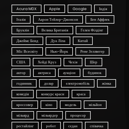
Acura MDX
Apple
Google
Індія
Італія
Аарон Тейлор-Джонсон
Бен Аффлек
Бруклін
Велика Британія
Гелен Філдінг
Джеймс Бонд
Дуа Ліпа
Китай
Міс Всесвіту
Нью-Йорк
Рене Зеллвегер
США
Хейді Круз
Чехія
Шер
актор
актриса
аукціон
будинок
годинник
долар
електромобіль
жінка
комедія
конкурс краси
краса
кроссовер
кіно
модель
мільйон
мільярд
мільярдер
процесор
рестайлінг
робот
седан
співачка