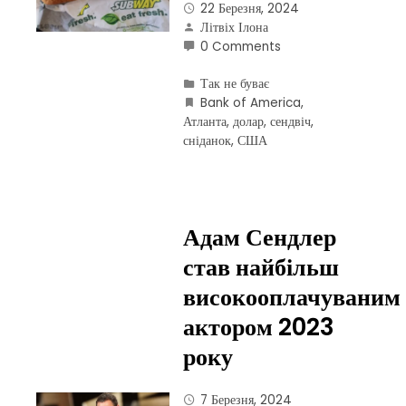
22 Березня, 2024
Літвіх Ілона
0 Comments
Так не буває
Bank of America
,
Атланта
,
долар
,
сендвіч
,
сніданок
,
США
Адам Сендлер
став найбільш
високооплачуваним
актором 2023
року
7 Березня, 2024