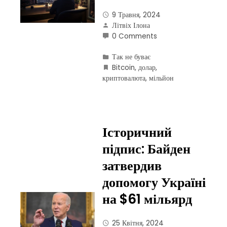
9 Травня, 2024
Літвіх Ілона
0 Comments
Так не буває
Bitcoin
,
долар
,
криптовалюта
,
мільйон
Історичний
підпис: Байден
затвердив
допомогу Україні
на $61 мільярд
25 Квітня, 2024