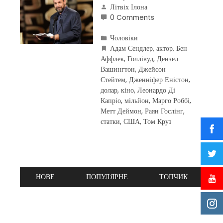
Літвіх Ілона
0 Comments
Чоловіки
Адам Сендлер
,
актор
,
Бен
Аффлек
,
Голлівуд
,
Дензел
Вашингтон
,
Джейсон
Стейтем
,
Дженніфер Еністон
,
долар
,
кіно
,
Леонардо Ді
Капріо
,
мільйон
,
Марго Роббі
,
Метт Деймон
,
Раян Гослінг
,
статки
,
США
,
Том Круз
НОВЕ
ПОПУЛЯРНЕ
ТОПЧИК