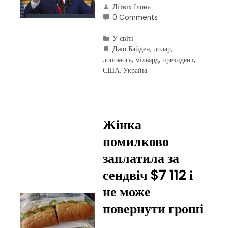
Літвіх Ілона
0 Comments
У світі
Джо Байден
,
долар
,
допомога
,
мільярд
,
президент
,
США
,
Україна
Жінка
помилково
заплатила за
сендвіч $7 112 і
не може
повернути гроші