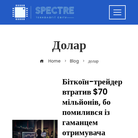
Долар
Home
Blog
долар
Біткоїн-трейдер
втратив $70
мільйонів, бо
помилився із
гаманцем
отримувача