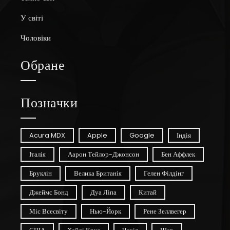
У світі
Чоловіки
Обране
Позначки
Acura MDX
Apple
Google
Індія
Італія
Аарон Тейлор-Джонсон
Бен Аффлек
Бруклін
Велика Британія
Гелен Філдінг
Джеймс Бонд
Дуа Ліпа
Китай
Міс Всесвіту
Нью-Йорк
Рене Зеллвегер