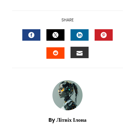
SHARE
FACEBOOK
TWITTER
LINKEDIN
PINTEREST
EMAIL
STUMBLEUPON
By Літвіх Ілона