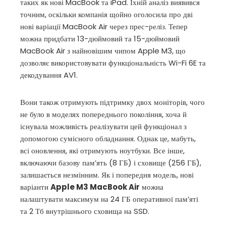
таких як нові MacBook та iPad. Їхній аналіз виявився
mbleupon
точним, оскільки компанія щойно оголосила про дві
нові варіації MacBook Air через прес-реліз. Тепер
il
можна придбати 13-дюймовий та 15-дюймовий
MacBook Air з найновішим чипом Apple M3, що
дозволяє використовувати функціональність Wi-Fi 6E та
декодування AV1.
Вони також отримують підтримку двох моніторів, чого
не було в моделях попереднього покоління, хоча й
існувала можливість реалізувати цей функціонал з
допомогою сумісного обладнання. Однак це, мабуть,
всі оновлення, які отримують ноутбуки. Все інше,
включаючи базову пам’ять (8 ГБ) і сховище (256 ГБ),
залишається незмінним. Як і попередня модель, нові
варіанти
Apple M3 MacBook Air
можна
налаштувати максимум на 24 ГБ оперативної пам’яті
та 2 Тб внутрішнього сховища на SSD.