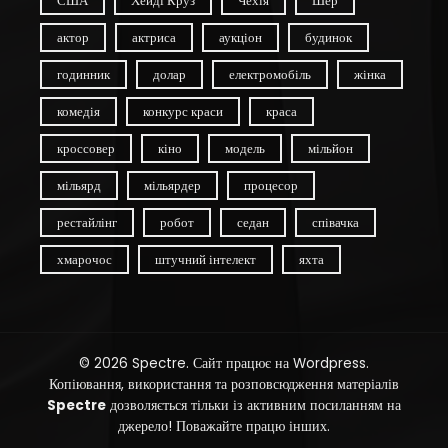
США
Хейді Круз
Чехія
Шер
актор
актриса
аукціон
будинок
годинник
долар
електромобіль
жінка
комедія
конкурс краси
краса
кроссовер
кіно
модель
мільйон
мільярд
мільярдер
процесор
рестайлінг
робот
седан
співачка
хмарочос
штучний інтелект
яхта
© 2026 Spectre. Сайт працює на Wordpress.
Копіювання, використання та розповсюдження матеріалів
Spectre
дозволяється тільки із активним посиланням на
джерело! Поважайте працю інших.