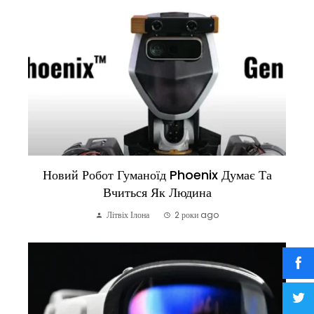
Новий Робот Гуманоїд Phoenix Думає Та
Вчиться Як Людина
Літвіх Ілона
2 роки ago