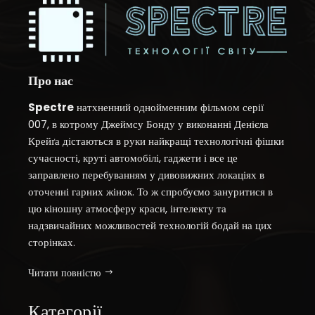
Про нас
Spectre
натхненний однойменним фільмом серії
007, в котрому Джеймсу Бонду у виконанні Денієла
Крейґа дістаються в руки найкращі технологічні фішки
сучасності, круті автомобілі, гаджети і все це
заправлено перебуванням у дивовижних локаціях в
оточенні гарних жінок. То ж спробуємо зануритися в
цю кіношну атмосферу краси, інтелекту та
надзвичайних можливостей технологій бодай на цих
сторінках.
Читати повністю
Категорії