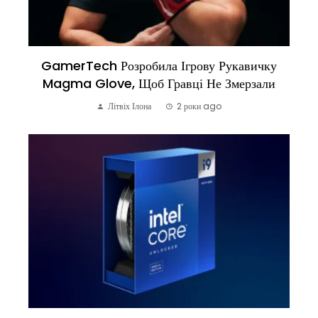
GamerTech Розробила Ігрову Рукавичку
Magma Glove, Щоб Гравці Не Змерзали
Літвіх Ілона
2 роки ago