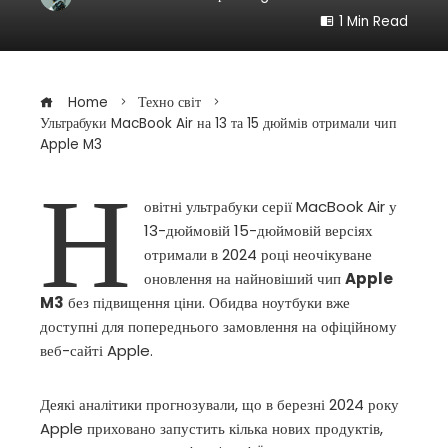
1 Min Read
Home
Техно світ
Ультрабуки MacBook Air на 13 та 15 дюймів отримали чип
Apple M3
Н
овітні ультрабуки серії MacBook Air у
13-дюймовій 15-дюймовій версіях
ebook
отримали в 2024 році неочікуване
оновлення на найновіший чип
Apple
ter
M3
без підвищення ціни. Обидва ноутбуки вже
доступні для попереднього замовлення на офіційному
веб-сайті Apple.
edIn
Деякі аналітики прогнозували, що в березні 2024 року
erest
Apple приховано запустить кілька нових продуктів,