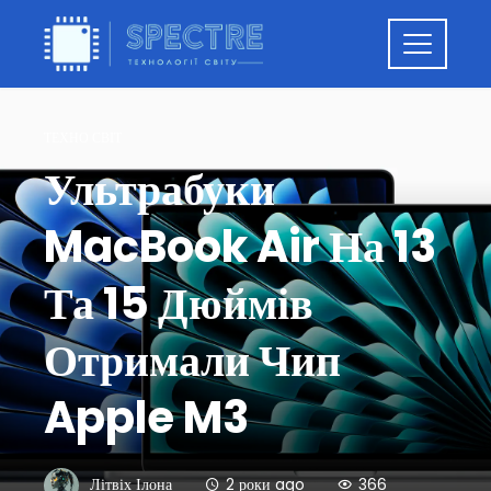
ТЕХНО СВІТ
Ультрабуки
MacBook Air На 13
Та 15 Дюймів
Отримали Чип
Apple M3
Літвіх Ілона
2 роки ago
366