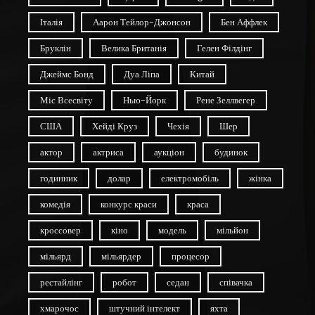
Італія
Аарон Тейлор-Джонсон
Бен Аффлек
Бруклін
Велика Британія
Гелен Філдінг
Джеймс Бонд
Дуа Ліпа
Китай
Міс Всесвіту
Нью-Йорк
Рене Зеллвегер
США
Хейді Круз
Чехія
Шер
актор
актриса
аукціон
будинок
годинник
долар
електромобіль
жінка
комедія
конкурс краси
краса
кроссовер
кіно
модель
мільйон
мільярд
мільярдер
процесор
рестайлінг
робот
седан
співачка
хмарочос
штучний інтелект
яхта